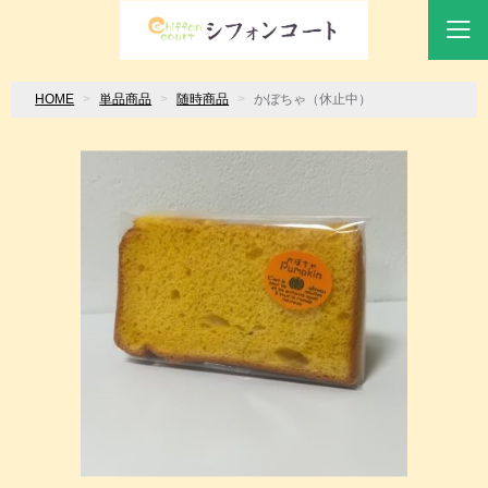
HOME
単品商品
随時商品
かぼちゃ（休止中）